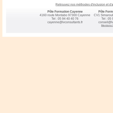
Possibilité de ne suivre qu’un module ou l'intégralité du cursus su
Retrouvez nos méthodes d'inclusion et d
définis en positionnement
Pôle Formation Cayenne
Pôle Form
Contextualisation du programme à vos projets et à vos pratiques
4160 route Montabo 97300 Cayenne
CV1 Simarou
Retrouver les taux d’obtention et de suivi des certifications prépar
Tel : 05 94 40 40 76
Tel : 05
Retrouver les taux de satisfaction de nos clients pour l'année préc
cayenne@lvconsultants.fr
conseil@lv
Mentions 
Accompagnement socioprofessionnel chez LV CONSULTANTS