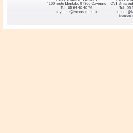
4160 route Montabo 97300 Cayenne
CV1 Simarou
Tel : 05 94 40 40 76
Tel : 05
cayenne@lvconsultants.fr
conseil@lv
Mentions 